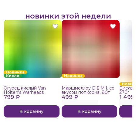
новинки этой недели
Новинка
Кисло
Новинка
Новин
Огурец кислый Van
Маршмеллоу D.E.M.I. со
Бисквит
Holten's Warheads
вкусом попкорна, 80г
270г
799 ₽
Extreme Sour, 140г
499 ₽
1 499
В корзину
В корзину