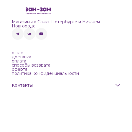
Магазины в Санкт-Петербурге и Нижнем
Новгороде
о нас
доставка
оплата
способы возврата
оферта
политика конфиденциальности
Контакты
Адрес
Санкт-Петербург, Маяковского, 28
Телефон
8 (911) 299-13-06
Режим работы
ежедневно с 10-21
Эл. почта
zanzanwork@gmail.com