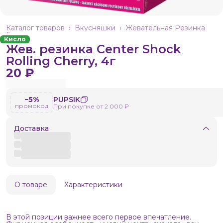
Каталог товаров
›
Вкусняшки
›
Жевательная Резинка
Главная
›
Кисло
Жев. резинка Center Shock
Rolling Cherry, 4г
20 ₽
−5%
PUPSIK
промокод
При покупке от 2 000 ₽
Доставка
О товаре
Характеристики
В этой позиции важнее всего первое впечатление.