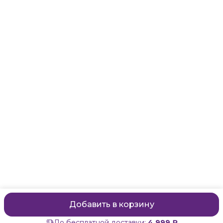
Адрес
Санкт-Петербург, Маяковского, 28
Телефон
8 (911) 299-13-06
Режим работы
ежедневно с 10-21
Эл. почта
zanzanwork@gmail.com
Добавить в корзину
До бесплатной доставки:
4 999 ₽