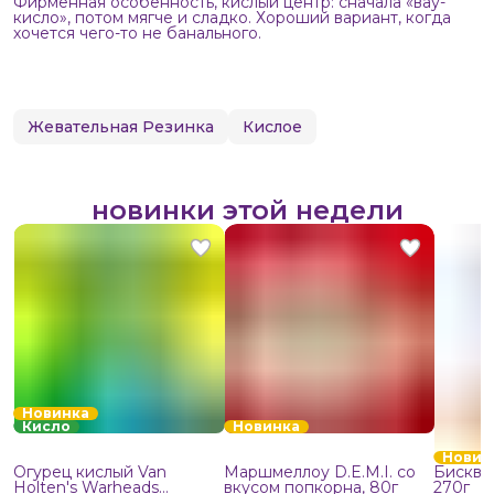
Фирменная особенность, кислый центр: сначала «вау-
кисло», потом мягче и сладко. Хороший вариант, когда
хочется чего-то не банального.
Жевательная Резинка
Кислое
новинки этой недели
Новинка
Кисло
Новинка
Новин
Огурец кислый Van
Маршмеллоу D.E.M.I. со
Бисквит
Holten's Warheads
вкусом попкорна, 80г
270г