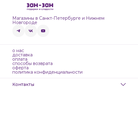
Магазины в Санкт-Петербурге и Нижнем
Новгороде
о нас
доставка
оплата
способы возврата
оферта
политика конфиденциальности
Контакты
Адрес
Санкт-Петербург, Маяковского, 28
Телефон
8 (911) 299-13-06
Режим работы
ежедневно с 10-21
Эл. почта
zanzanwork@gmail.com