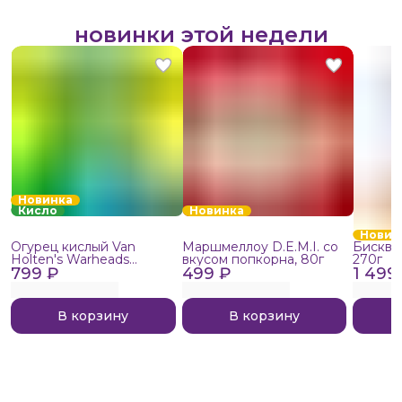
новинки этой недели
Новинка
Кисло
Новинка
Новин
Огурец кислый Van
Маршмеллоу D.E.M.I. со
Бисквит
Holten's Warheads
вкусом попкорна, 80г
270г
799 ₽
Extreme Sour, 140г
499 ₽
1 499
В корзину
В корзину