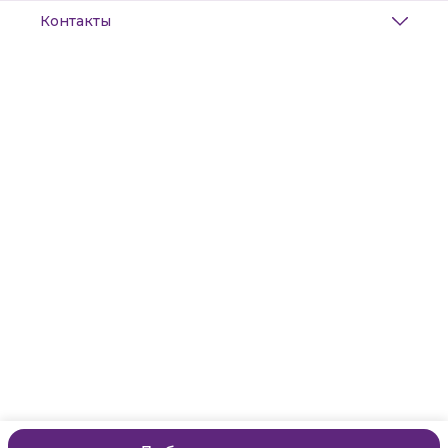
Контакты
Адрес
Санкт-Петербург, Маяковского, 28
Телефон
8 (911) 299-13-06
Режим работы
ежедневно с 10-21
Эл. почта
zanzanwork@gmail.com