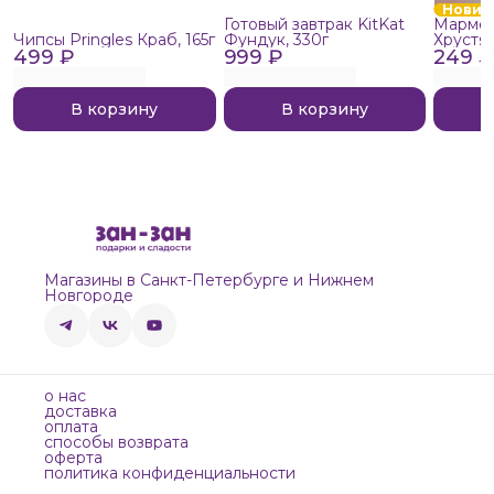
Новин
Готовый завтрак KitKat
Мармел
Чипсы Pringles Краб, 165г
Фундук, 330г
Хрустя
499 ₽
999 ₽
249 ₽
В корзину
В корзину
Магазины в Санкт-Петербурге и Нижнем
Новгороде
о нас
доставка
оплата
способы возврата
оферта
политика конфиденциальности