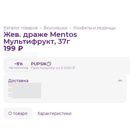
Каталог товаров
›
Вкусняшки
›
Конфеты и леденцы
Главная
›
Жев. драже Mentos
Мультифрукт, 37г
199 ₽
−5%
PUPSIK
промокод
При покупке от 2 000 ₽
Доставка
О товаре
Характеристики