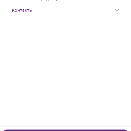
Контакты
Адрес
Санкт-Петербург, Маяковского, 28
Телефон
8 (911) 299-13-06
Режим работы
ежедневно с 10-21
Эл. почта
zanzanwork@gmail.com