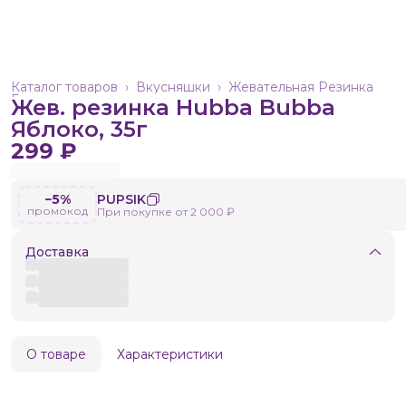
Каталог товаров
›
Вкусняшки
›
Жевательная Резинка
Главная
›
Жев. резинка Hubba Bubba
Яблоко, 35г
299 ₽
−5%
PUPSIK
промокод
При покупке от 2 000 ₽
Доставка
О товаре
Характеристики