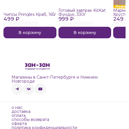
Новин
Готовый завтрак KitKat
Мармел
Чипсы Pringles Краб, 165г
Фундук, 330г
Хрустя
499 ₽
999 ₽
249 ₽
В корзину
В корзину
Магазины в Санкт-Петербурге и Нижнем
Новгороде
о нас
доставка
оплата
способы возврата
оферта
политика конфиденциальности