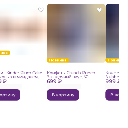
инка
Новинка
Новинка
ит Kinder Plum Cake
Конфеты Crunch Punch
Конфеты в
ковью и миндалем,
Загадочный вкус, 50г
Nubbee Ast
9 ₽
699 ₽
999 ₽
корзину
В корзину
В корзи