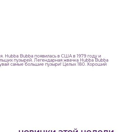
я. Hubba Bubba появилась в США в 1979 году и
ольших пузырей. Легендарная жвачка Hubba Bubba
дувай самые большие пузыри! Целых 180. Хороший
новинки этой недели