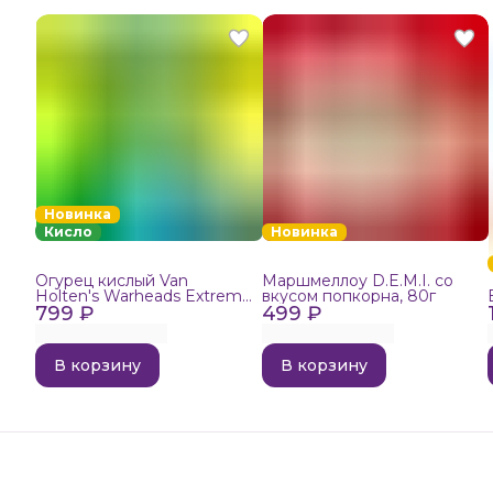
Новинка
Кисло
Новинка
Огурец кислый Van
Маршмеллоу D.E.M.I. со
Holten's Warheads Extreme
вкусом попкорна, 80г
799 ₽
Sour, 140г
499 ₽
В корзину
В корзину