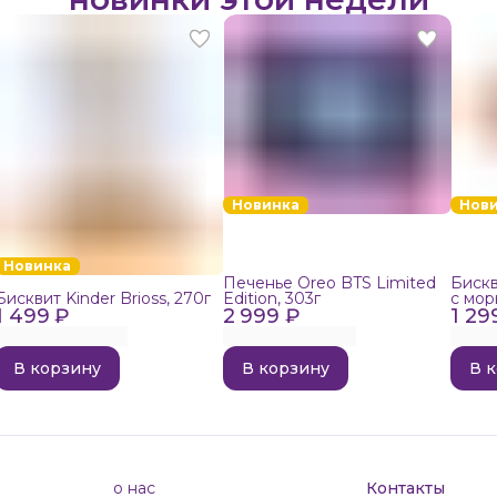
Новинка
Нов
Новинка
Печенье Oreo BTS Limited
Бискв
Бисквит Kinder Brioss, 270г
Edition, 303г
с мор
1 499 ₽
2 999 ₽
1 29
192г
В корзину
В корзину
В 
о нас
Контакты