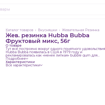
Каталог товаров
›
Вкусняшки
›
Жевательная Резинка
Главная
›
Жев. резинка Hubba Bubba
Фруктовый микс, 56г
О товаре
Тут всё построено вокруг одного понятного удовольствия
Hubba Bubba появилась в США в 1979 году и
рекламировалась как «менее липкая» bubble gum для
больших пузырей. Легендарная жвачка Hubba Bubba
Подробнее
возвращается с новыми вкусами! Окунись в детство!
Характеристики
Надувай самые большие пузыри! Целых 180. Хороший
Все характеристики
вариант, когда хочется чего-то не банального.