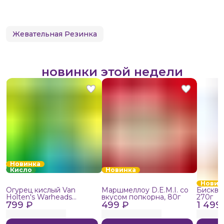
Жевательная Резинка
новинки этой недели
Новинка
Кисло
Новинка
Новин
Огурец кислый Van
Маршмеллоу D.E.M.I. со
Бисквит
Holten's Warheads
вкусом попкорна, 80г
270г
799 ₽
Extreme Sour, 140г
499 ₽
1 499