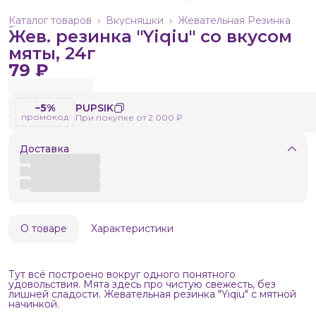
Каталог товаров
›
Вкусняшки
›
Жевательная Резинка
Главная
›
Жев. резинка "Yiqiu" со вкусом
мяты, 24г
79 ₽
−5%
PUPSIK
промокод
При покупке от 2 000 ₽
Доставка
О товаре
Характеристики
Тут всё построено вокруг одного понятного
удовольствия. Мята здесь про чистую свежесть, без
лишней сладости. Жевательная резинка "Yiqiu" с мятной
начинкой.