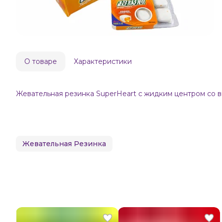
О товаре
Характеристики
Жевательная резинка SuperHeart с жидким центром со вк
Жевательная Резинка