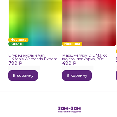
Новинка
Кисло
Новинка
Огурец кислый Van
Маршмеллоу D.E.M.I. со
Holten's Warheads Extreme
вкусом попкорна, 80г
799 ₽
Sour, 140г
499 ₽
В корзину
В корзину