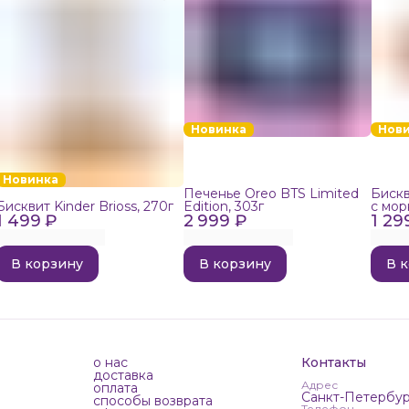
Новинка
Нов
Новинка
Печенье Oreo BTS Limited
Бискв
Бисквит Kinder Brioss, 270г
Edition, 303г
с мор
1 499 ₽
2 999 ₽
1 29
192г
В корзину
В корзину
В 
о нас
Контакты
доставка
Адрес
оплата
Санкт-Петербур
способы возврата
Телефон