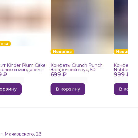
инка
Новинка
Новинка
ит Kinder Plum Cake
Конфеты Crunch Punch
Конфеты в
ковью и миндалем,
Загадочный вкус, 50г
Nubbee Ast
9 ₽
699 ₽
999 ₽
корзину
В корзину
В корзи
г, Маяковского, 28