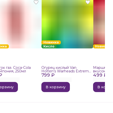
Новинка
инка
Кисло
Новинка
ок газ. Coca-Cola
Огурец кислый Van
Маршмелло
 Япония, 250мл
Holten's Warheads Extreme
вкусом поп
₽
799 ₽
Sour, 140г
499 ₽
корзину
В корзину
В корзи