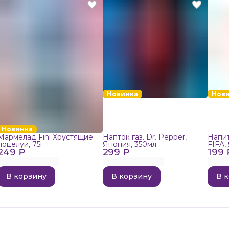
Новинка
Нов
Новинка
Мармелад Fini Хрустящие
Напток газ. Dr. Pepper,
Напит
поцелуи, 75г
Япония, 350мл
FIFA,
249 ₽
299 ₽
199 
В корзину
В корзину
В 