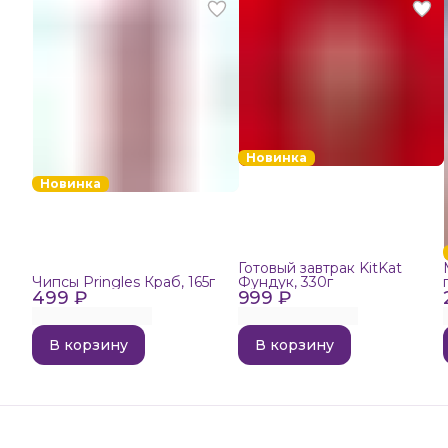
Новинка
Новинка
Готовый завтрак KitKat
Чипсы Pringles Краб, 165г
Фундук, 330г
499 ₽
999 ₽
В корзину
В корзину