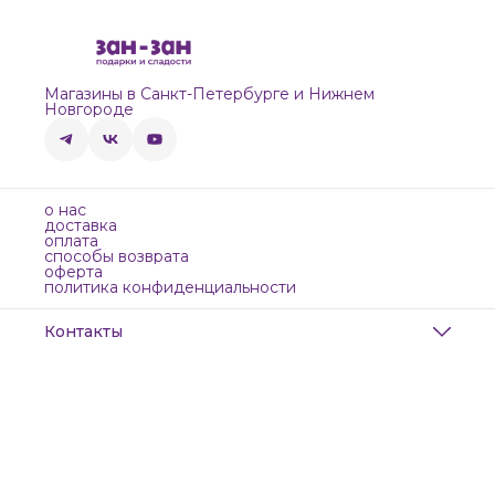
Магазины в Санкт-Петербурге и Нижнем
Новгороде
о нас
доставка
оплата
способы возврата
оферта
политика конфиденциальности
Контакты
Адрес
Санкт-Петербург, Маяковского, 28
Телефон
8 (911) 299-13-06
Режим работы
ежедневно с 10-21
Эл. почта
zanzanwork@gmail.com