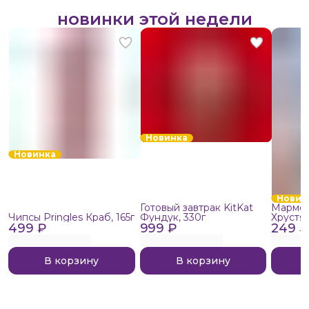
новинки этой недели
Новинка
Новинка
Новин
Готовый завтрак KitKat
Мармел
Чипсы Pringles Краб, 165г
Фундук, 330г
Хрустя
499 ₽
999 ₽
249 ₽
В корзину
В корзину