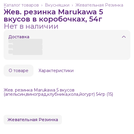
Каталог товаров
›
Вкусняшки
›
Жевательная Резинка
Главная
›
Жев. резинка Marukawa 5
вкусов в коробочках, 54г
Нет в наличии
Доставка
О товаре
Характеристики
Жев. резинка Marukawa 5 вкусов
(апельсин,виноград,клубника,кола,йогурт) 54гр (15)
Жевательная Резинка