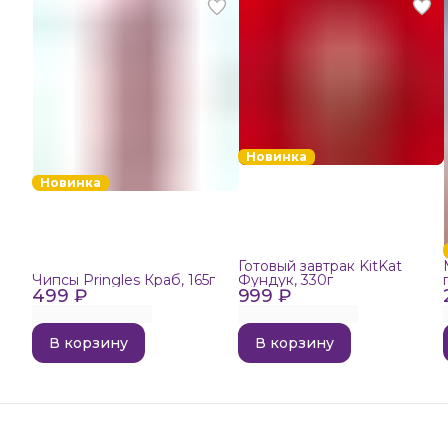
Новинка
Новинка
Готовый завтрак KitKat
Чипсы Pringles Краб, 165г
Фундук, 330г
499 ₽
999 ₽
В корзину
В корзину