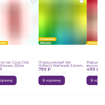
Новинка
инка
Кисло
Новинка
ок газ. Coca-Cola
Огурец кислый Van
Маршмелло
 Япония, 250мл
Holten's Warheads Extreme
вкусом поп
₽
799 ₽
Sour, 140г
499 ₽
корзину
В корзину
В корзи