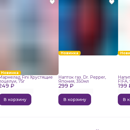
Новинка
Нов
Новинка
Мармелад Fini Хрустящие
Напток газ. Dr. Pepper,
Напит
поцелуи, 75г
Япония, 350мл
FIFA,
249 ₽
299 ₽
199 
В корзину
В корзину
В 