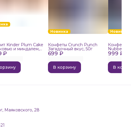
инка
Новинка
Новинка
ит Kinder Plum Cake
Конфеты Crunch Punch
Конфеты в
ковью и миндалем,
Загадочный вкус, 50г
Nubbee Ast
9 ₽
699 ₽
999 ₽
корзину
В корзину
В корзи
г, Маяковского, 28
-21