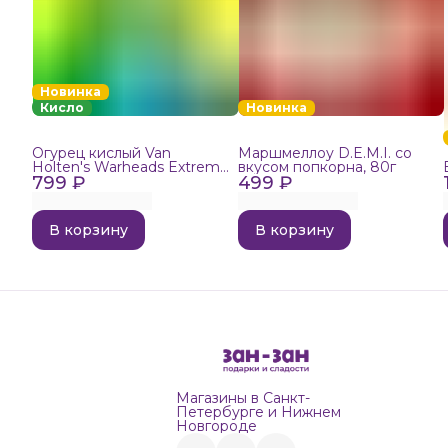
Новинка
Кисло
Новинка
Огурец кислый Van
Маршмеллоу D.E.M.I. со
Holten's Warheads Extreme
вкусом попкорна, 80г
799 ₽
Sour, 140г
499 ₽
В корзину
В корзину
Магазины в Санкт-
Петербурге и Нижнем
Новгороде