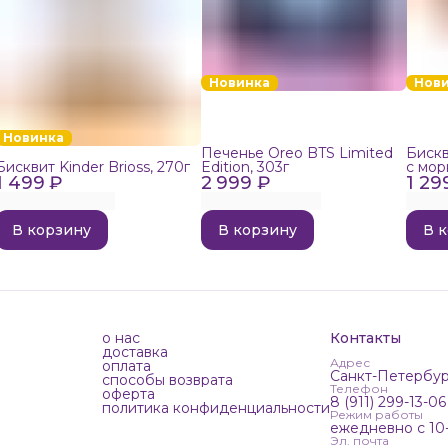
Новинка
Нов
Новинка
Печенье Oreo BTS Limited
Бискв
Бисквит Kinder Brioss, 270г
Edition, 303г
с мор
1 499 ₽
2 999 ₽
1 29
192г
В корзину
В корзину
В 
о нас
Контакты
доставка
Адрес
оплата
Санкт-Петербур
способы возврата
Телефон
оферта
8 (911) 299-13-06
политика конфиденциальности
Режим работы
ежедневно с 10
Эл. почта