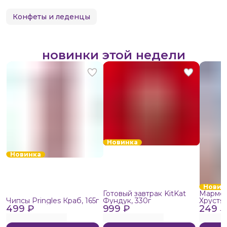
Конфеты и леденцы
новинки этой недели
Новинка
Новинка
Новин
Готовый завтрак KitKat
Мармел
Чипсы Pringles Краб, 165г
Фундук, 330г
Хрустя
499 ₽
999 ₽
249 ₽