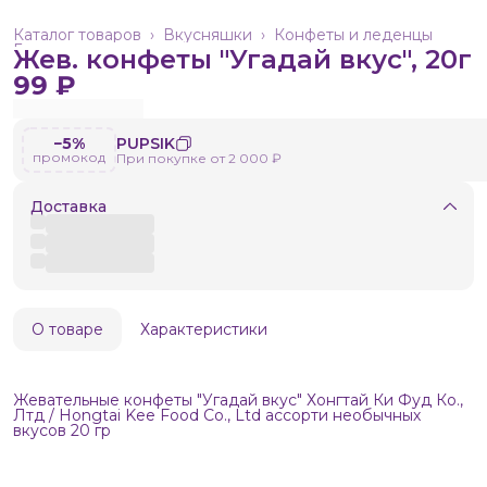
Каталог товаров
›
Вкусняшки
›
Конфеты и леденцы
Главная
›
Жев. конфеты "Угадай вкус", 20г
99 ₽
−5%
PUPSIK
промокод
При покупке от 2 000 ₽
Доставка
О товаре
Характеристики
Жевательные конфеты "Угадай вкус" Хонгтай Ки Фуд Ко.,
Лтд / Hongtai Kee Food Co., Ltd ассорти необычных
вкусов 20 гр