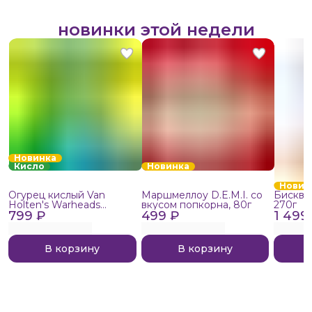
новинки этой недели
Новинка
Кисло
Новинка
Новин
Огурец кислый Van
Маршмеллоу D.E.M.I. со
Бисквит
Holten's Warheads
вкусом попкорна, 80г
270г
799 ₽
Extreme Sour, 140г
499 ₽
1 499
В корзину
В корзину