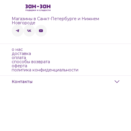
Магазины в Санкт-Петербурге и Нижнем
Новгороде
о нас
доставка
оплата
способы возврата
оферта
политика конфиденциальности
Контакты
Адрес
Санкт-Петербург, Маяковского, 28
Телефон
8 (911) 299-13-06
Режим работы
ежедневно с 10-21
Эл. почта
zanzanwork@gmail.com