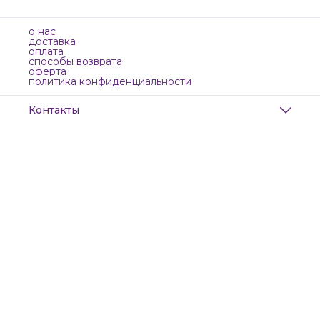
о нас
доставка
оплата
способы возврата
оферта
политика конфиденциальности
Контакты
Адрес
Санкт-Петербург, Маяковского, 28
Телефон
8 (911) 299-13-06
Режим работы
ежедневно с 10-21
Эл. почта
zanzanwork@gmail.com