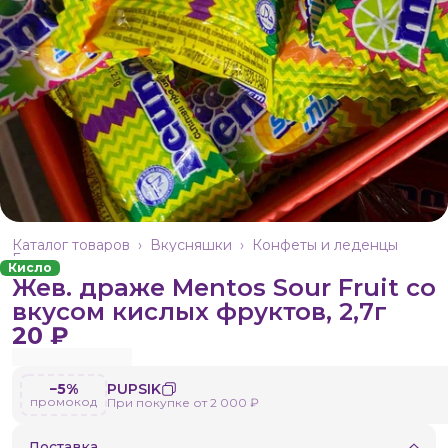
Каталог товаров
›
Вкусняшки
›
Конфеты и леденцы
Главная
›
Кисло
Жев. драже Mentos Sour Fruit со
вкусом кислых фруктов, 2,7г
20 ₽
−5%
PUPSIK
промокод
При покупке от 2 000 ₽
Доставка