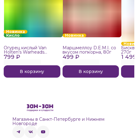
Новинка
Кисло
Новинка
Новин
Огурец кислый Van
Маршмеллоу D.E.M.I. со
Бисквит
Holten's Warheads
вкусом попкорна, 80г
270г
799 ₽
Extreme Sour, 140г
499 ₽
1 499
В корзину
В корзину
Магазины в Санкт-Петербурге и Нижнем
Новгороде