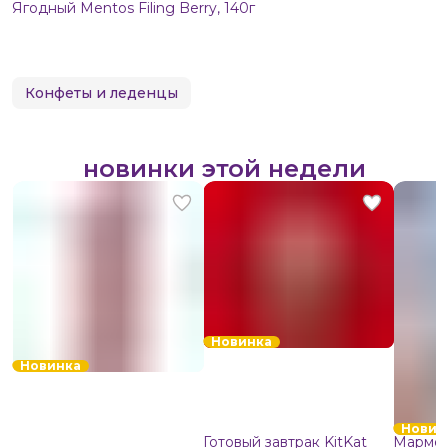
Ягодный Mentos Filing Berry, 140г
Конфеты и леденцы
новинки этой недели
Новинка
Новинка
Новин
Готовый завтрак KitKat
Мармел