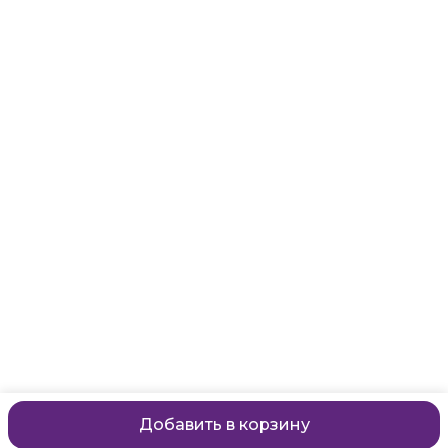
Адрес
Санкт-Петербург, Маяковского, 28
Телефон
8 (911) 299-13-06
Режим работы
ежедневно с 10-21
Эл. почта
zanzanwork@gmail.com
Добавить в корзину