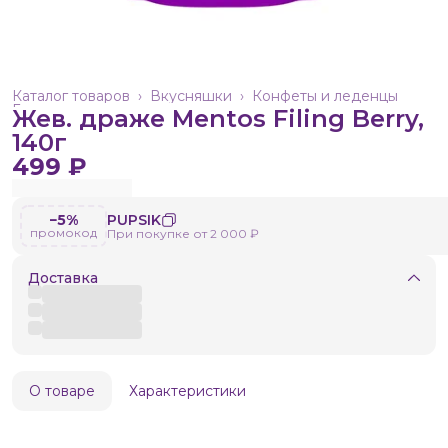
Каталог товаров
›
Вкусняшки
›
Конфеты и леденцы
Главная
›
Жев. драже Mentos Filing Berry,
140г
499 ₽
−5%
PUPSIK
промокод
При покупке от 2 000 ₽
Доставка
О товаре
Характеристики