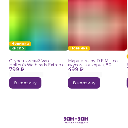
Новинка
Кисло
Новинка
Огурец кислый Van
Маршмеллоу D.E.M.I. со
Holten's Warheads Extreme
вкусом попкорна, 80г
799 ₽
Sour, 140г
499 ₽
В корзину
В корзину