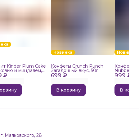
инка
Новинка
Новинка
ит Kinder Plum Cake
Конфеты Crunch Punch
Конфеты в
ковью и миндалем,
Загадочный вкус, 50г
Nubbee Ast
9 ₽
699 ₽
999 ₽
корзину
В корзину
В корзи
г, Маяковского, 28