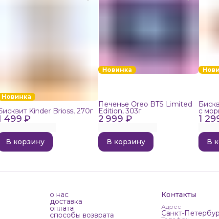
Новинка
Нов
Новинка
Печенье Oreo BTS Limited
Бискв
Бисквит Kinder Brioss, 270г
Edition, 303г
с мор
1 499 ₽
2 999 ₽
1 29
192г
В корзину
В корзину
В 
о нас
Контакты
доставка
Адрес
оплата
Санкт-Петербур
способы возврата