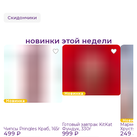
Скидончики
новинки этой недели
Новинка
Новинка
Новин
Готовый завтрак KitKat
Мармел
Чипсы Pringles Краб, 165г
Фундук, 330г
Хрустя
499 ₽
999 ₽
249 ₽