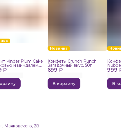
инка
Новинка
Новинка
ит Kinder Plum Cake
Конфеты Crunch Punch
Конфеты в
ковью и миндалем,
Загадочный вкус, 50г
Nubbee Ast
9 ₽
699 ₽
999 ₽
корзину
В корзину
В корзи
г, Маяковского, 28