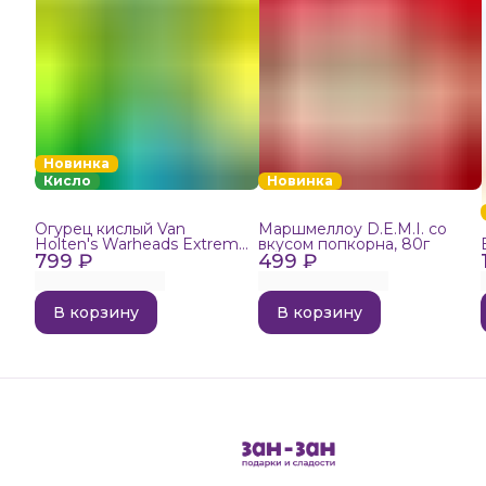
Новинка
Кисло
Новинка
Огурец кислый Van
Маршмеллоу D.E.M.I. со
Holten's Warheads Extreme
вкусом попкорна, 80г
799 ₽
Sour, 140г
499 ₽
В корзину
В корзину