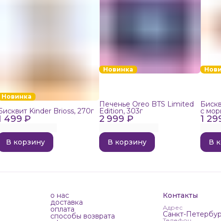
Новинка
Нов
Новинка
Печенье Oreo BTS Limited
Бискв
Бисквит Kinder Brioss, 270г
Edition, 303г
с мор
1 499 ₽
2 999 ₽
1 29
192г
В корзину
В корзину
В 
о нас
Контакты
доставка
Адрес
оплата
Санкт-Петербур
способы возврата
Телефон