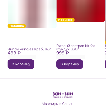
Новинка
Новинка
Готовый завтрак KitKat
Чипсы Pringles Краб, 165г
Фундук, 330г
499 ₽
999 ₽
В корзину
В корзину
Магазины в Санкт-