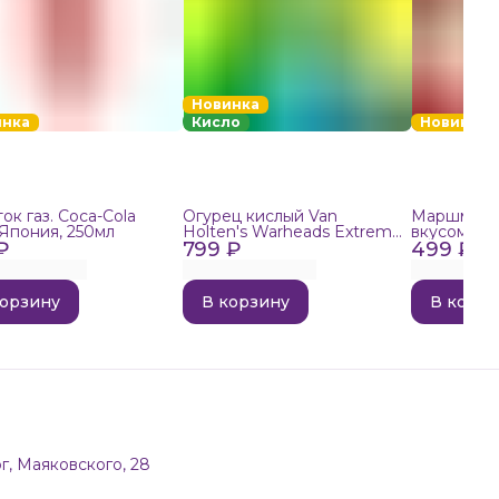
Новинка
инка
Кисло
Новинка
ок газ. Coca-Cola
Огурец кислый Van
Маршмелло
 Япония, 250мл
Holten's Warheads Extreme
вкусом поп
₽
799 ₽
Sour, 140г
499 ₽
корзину
В корзину
В корзи
г, Маяковского, 28