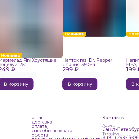
Новинка
Нов
Новинка
Мармелад Fini Хрустящие
Напток газ. Dr. Pepper,
Напит
поцелуи, 75г
Япония, 350мл
FIFA,
249 ₽
299 ₽
199 
В корзину
В корзину
В 
о нас
Контакты
доставка
Адрес
оплата
Санкт-Петербур
способы возврата
Телефон
оферта
8 (911) 299-13-06