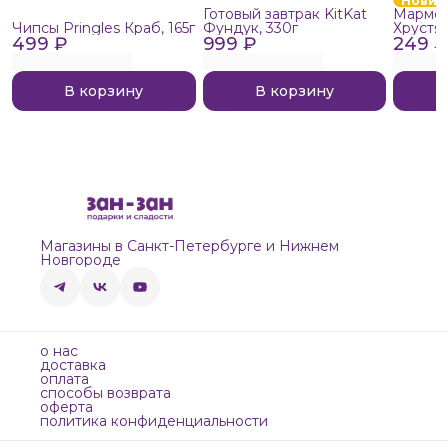
Новин
Готовый завтрак KitKat
Мармел
Чипсы Pringles Краб, 165г
Фундук, 330г
Хрустя
499 ₽
999 ₽
249 ₽
В корзину
В корзину
Магазины в Санкт-Петербурге и Нижнем
Новгороде
о нас
доставка
оплата
способы возврата
оферта
политика конфиденциальности