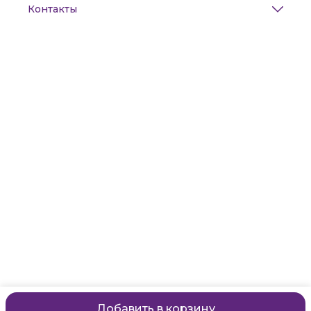
Контакты
Адрес
Санкт-Петербург, Маяковского, 28
Телефон
8 (911) 299-13-06
Режим работы
ежедневно с 10-21
Эл. почта
zanzanwork@gmail.com
Добавить в корзину