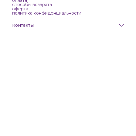
оплата
способы возврата
оферта
политика конфиденциальности
Контакты
Адрес
Санкт-Петербург, Маяковского, 28
Телефон
8 (911) 299-13-06
Режим работы
ежедневно с 10-21
Эл. почта
zanzanwork@gmail.com