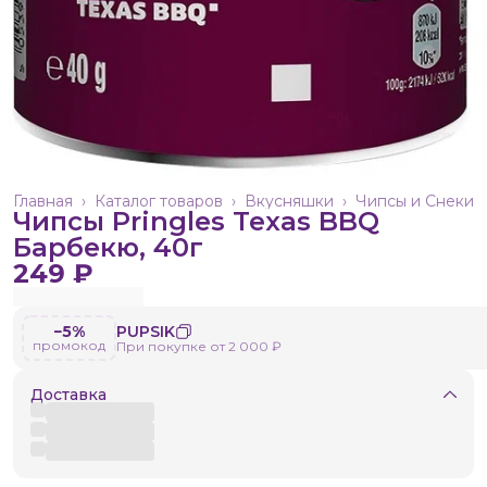
Главная
›
Каталог товаров
›
Вкусняшки
›
Чипсы и Снеки
Чипсы Pringles Texas BBQ
Барбекю, 40г
249 ₽
−5%
PUPSIK
промокод
При покупке от 2 000 ₽
Доставка