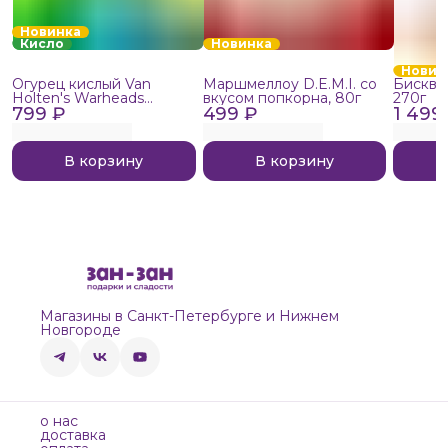
Новинка
Кисло
Новинка
Новин
Огурец кислый Van
Маршмеллоу D.E.M.I. со
Бисквит
Holten's Warheads
вкусом попкорна, 80г
270г
799 ₽
Extreme Sour, 140г
499 ₽
1 499
В корзину
В корзину
Магазины в Санкт-Петербурге и Нижнем
Новгороде
о нас
доставка