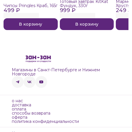
Готовый завтрак KitKat
Мармел
Чипсы Pringles Краб, 165г
Фундук, 330г
Хрустя
499 ₽
999 ₽
249 ₽
В корзину
В корзину
Магазины в Санкт-Петербурге и Нижнем
Новгороде
о нас
доставка
оплата
способы возврата
оферта
политика конфиденциальности