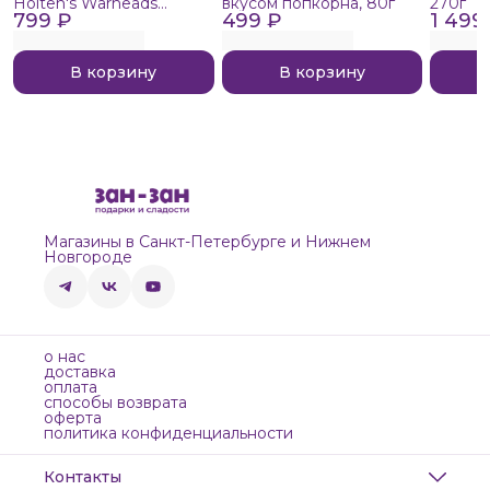
Holten's Warheads
вкусом попкорна, 80г
270г
799 ₽
Extreme Sour, 140г
499 ₽
1 499
В корзину
В корзину
Магазины в Санкт-Петербурге и Нижнем
Новгороде
о нас
доставка
оплата
способы возврата
оферта
политика конфиденциальности
Контакты