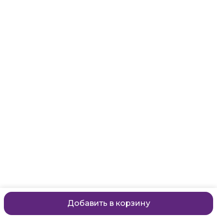
Адрес
Санкт-Петербург, Маяковского, 28
Телефон
8 (911) 299-13-06
Режим работы
ежедневно с 10-21
Эл. почта
zanzanwork@gmail.com
Добавить в корзину