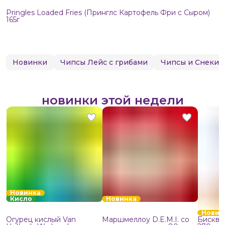
Pringles Loaded Fries (Принглс Картофель Фри с Сыром)
165г
Новинки
Чипсы Лейс с грибами
Чипсы и Снеки
новинки этой недели
Новинка
Кисло
Новинка
Новин
Огурец кислый Van
Маршмеллоу D.E.M.I. со
Бисквит