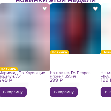
Новинка
Нов
Новинка
Мармелад Fini Хрустящие
Напток газ. Dr. Pepper,
Напит
поцелуи, 75г
Япония, 350мл
FIFA,
249 ₽
299 ₽
199 
В корзину
В корзину
В 