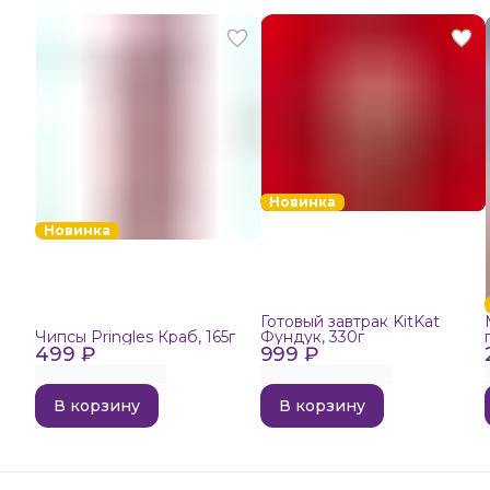
Новинка
Новинка
Готовый завтрак KitKat
Чипсы Pringles Краб, 165г
Фундук, 330г
499 ₽
999 ₽
В корзину
В корзину