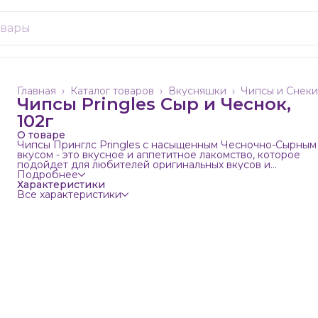
Главная
›
Каталог товаров
›
Вкусняшки
›
Чипсы и Снеки
Чипсы Pringles Сыр и Чеснок,
102г
О товаре
Чипсы Принглс Pringles с насыщенным Чесночно-Сырным
вкусом - это вкусное и аппетитное лакомство, которое
подойдет для любителей оригинальных вкусов и
нестандартных сочетаний. Произведены в Корее, эти чип
Подробнее
имеют уникальную форму, которая позволяет сохранить
Характеристики
хрустящий вкус и фирменный картофельный аромат.
Все характеристики