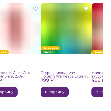
Новинка
инка
Кисло
Новинка
ок газ. Coca-Cola
Огурец кислый Van
Маршмелло
 Япония, 250мл
Holten's Warheads Extreme
вкусом поп
₽
799 ₽
Sour, 140г
499 ₽
корзину
В корзину
В корзи