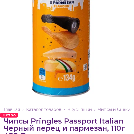
Главная
›
Каталог товаров
›
Вкусняшки
›
Чипсы и Снеки
Остро
Чипсы Pringles Passport Italian
Черный перец и пармезан, 110г