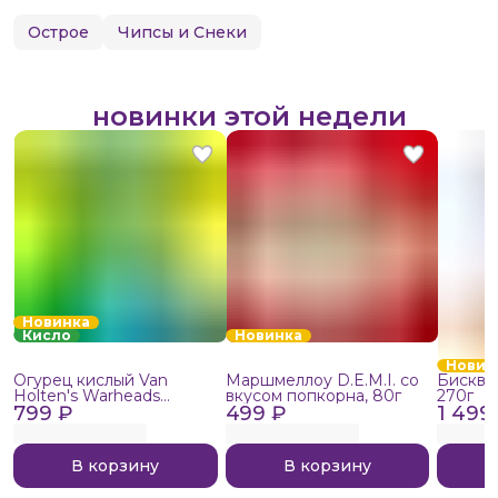
Острое
Чипсы и Снеки
новинки этой недели
Новинка
Кисло
Новинка
Новин
Огурец кислый Van
Маршмеллоу D.E.M.I. со
Бисквит
Holten's Warheads
вкусом попкорна, 80г
270г
799 ₽
Extreme Sour, 140г
499 ₽
1 499
В корзину
В корзину