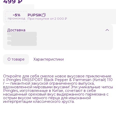
499 ₽
−5%
PUPSIK
промокод
При покупке от 2 000 ₽
Доставка
О товаре
Характеристики
Откройте для себя смелое новое вкусовое приключение
с Pringles PASSPORT Black Pepper & Parmesan (Китай) 110
г — пикантной закуской ограниченного выпуска,
вдохновленной мировыми вкусами! Эти уникальные чипсы
Pringles, изготовленные в Китае, сочетают в себе
насыщенный ореховый вкус выдержанного пармезана с
острым вкусом черного перца для изысканной
интерпретации классического хруста.