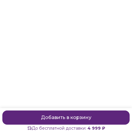
Санкт-Петербург, Маяковского, 28
Телефон
8 (911) 299-13-06
Режим работы
ежедневно с 10-21
Эл. почта
zanzanwork@gmail.com
Добавить в корзину
До бесплатной доставки:
4 999 ₽