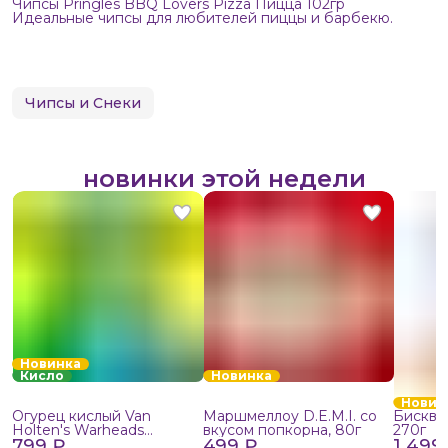
Чипсы Pringles BBQ Lovers Pizza Пицца 102гр
Идеальные чипсы для любителей пиццы и барбекю.
Чипсы и Снеки
новинки этой недели
Новинка
Кисло
Новинка
Новин
Огурец кислый Van
Маршмеллоу D.E.M.I. со
Бисквит
Holten's Warheads
вкусом попкорна, 80г
270г
799 ₽
Extreme Sour, 140г
499 ₽
1 499