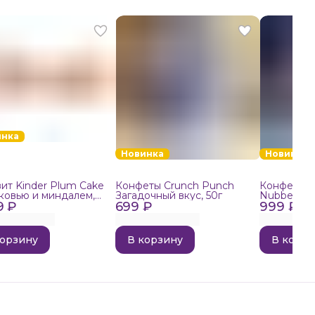
инка
Новинка
Новинка
ит Kinder Plum Cake
Конфеты Crunch Punch
Конфеты в
ковью и миндалем,
Загадочный вкус, 50г
Nubbee Ast
9 ₽
699 ₽
999 ₽
корзину
В корзину
В корзи