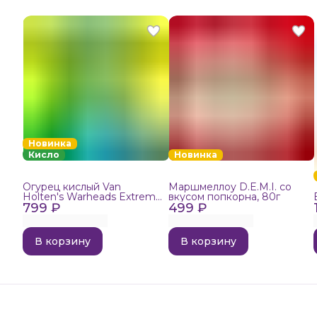
Новинка
Кисло
Новинка
Огурец кислый Van
Маршмеллоу D.E.M.I. со
Holten's Warheads Extreme
вкусом попкорна, 80г
799 ₽
Sour, 140г
499 ₽
В корзину
В корзину