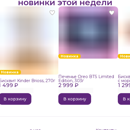
новинки этой недели
Новинка
Нов
Новинка
Печенье Oreo BTS Limited
Бискв
Бисквит Kinder Brioss, 270г
Edition, 303г
с мор
1 499 ₽
2 999 ₽
1 29
192г
В корзину
В корзину
В 