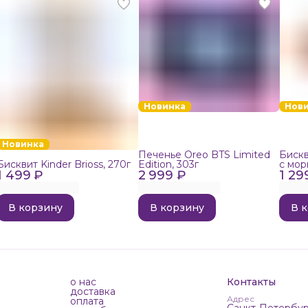
Новинка
Нов
Новинка
Печенье Oreo BTS Limited
Бискв
Бисквит Kinder Brioss, 270г
Edition, 303г
с мор
1 499 ₽
2 999 ₽
1 29
192г
В корзину
В корзину
В 
о нас
Контакты
доставка
Адрес
оплата