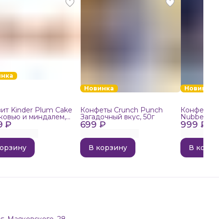
инка
Новинка
Новинка
ит Kinder Plum Cake
Конфеты Crunch Punch
Конфеты в
ковью и миндалем,
Загадочный вкус, 50г
Nubbee Ast
9 ₽
699 ₽
999 ₽
корзину
В корзину
В корзи