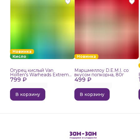
Новинка
Кисло
Новинка
Огурец кислый Van
Маршмеллоу D.E.M.I. со
Holten's Warheads Extreme
вкусом попкорна, 80г
799 ₽
Sour, 140г
499 ₽
В корзину
В корзину