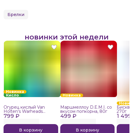
Брелки
новинки этой недели
Новинка
Кисло
Новинка
Новин
Огурец кислый Van
Маршмеллоу D.E.M.I. со
Бисквит
Holten's Warheads
вкусом попкорна, 80г
270г
799 ₽
Extreme Sour, 140г
499 ₽
1 499
В корзину
В корзину