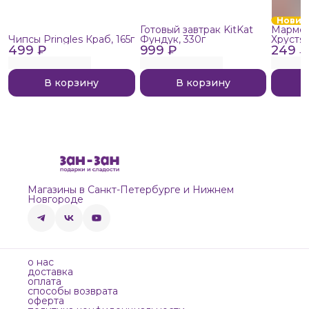
Новин
Готовый завтрак KitKat
Мармел
Чипсы Pringles Краб, 165г
Фундук, 330г
Хрустя
499 ₽
999 ₽
249 ₽
В корзину
В корзину
Магазины в Санкт-Петербурге и Нижнем
Новгороде
о нас
доставка
оплата
способы возврата
оферта