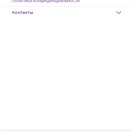
политика конфиденциальности
Контакты
Адрес
Санкт-Петербург, Маяковского, 28
Телефон
8 (911) 299-13-06
Режим работы
ежедневно с 10-21
Эл. почта
zanzanwork@gmail.com