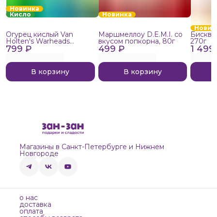
Новинка
Кисло
Новинка
Новин
Огурец кислый Van
Маршмеллоу D.E.M.I. со
Бисквит
Holten's Warheads
вкусом попкорна, 80г
270г
799 ₽
Extreme Sour, 140г
499 ₽
1 499
В корзину
В корзину
Магазины в Санкт-Петербурге и Нижнем
Новгороде
о нас
доставка
оплата