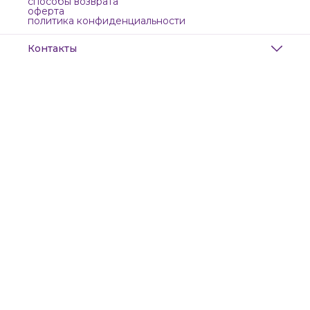
способы возврата
оферта
политика конфиденциальности
Контакты
Адрес
Санкт-Петербург, Маяковского, 28
Телефон
8 (911) 299-13-06
Режим работы
ежедневно с 10-21
Эл. почта
zanzanwork@gmail.com