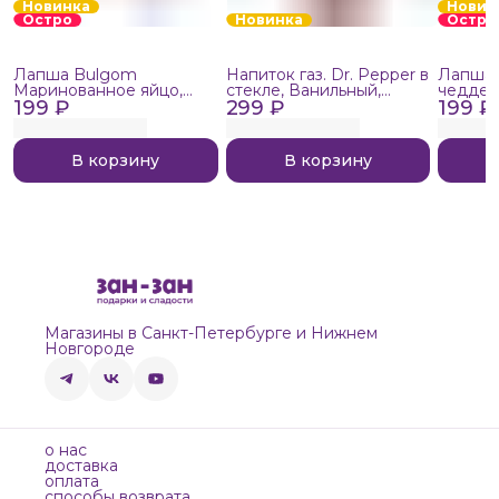
Новинка
Новин
Остро
Новинка
Остро
Лапша Bulgom
Напиток газ. Dr. Pepper в
Лапша 
Маринованное яйцо,
стекле, Ванильный,
чеддер
199 ₽
103г
299 ₽
275мл
199 ₽
110г
В корзину
В корзину
Магазины в Санкт-Петербурге и Нижнем
Новгороде
о нас
доставка
оплата
способы возврата