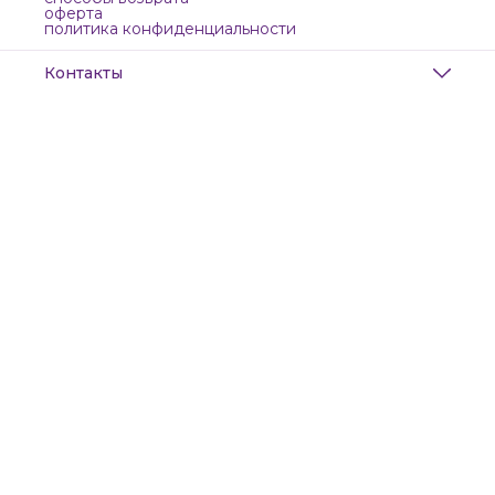
оферта
политика конфиденциальности
Контакты
Адрес
Санкт-Петербург, Маяковского, 28
Телефон
8 (911) 299-13-06
Режим работы
ежедневно с 10-21
Эл. почта
zanzanwork@gmail.com