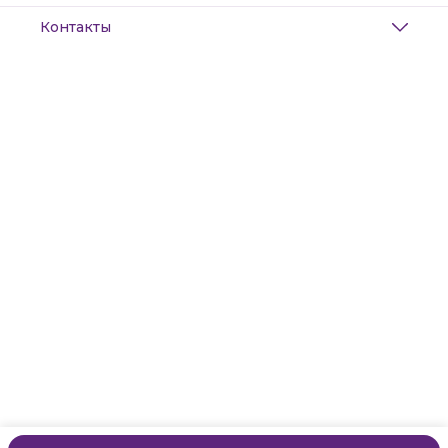
Контакты
Адрес
Санкт-Петербург, Маяковского, 28
Телефон
8 (911) 299-13-06
Режим работы
ежедневно с 10-21
Эл. почта
zanzanwork@gmail.com