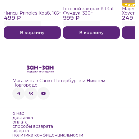
Новин
Готовый завтрак KitKat
Мармел
Чипсы Pringles Краб, 165г
Фундук, 330г
Хрустя
499 ₽
999 ₽
249 ₽
В корзину
В корзину
Магазины в Санкт-Петербурге и Нижнем
Новгороде
о нас
доставка
оплата
способы возврата
оферта
политика конфиденциальности