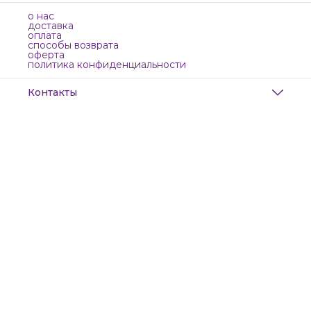
о нас
доставка
оплата
способы возврата
оферта
политика конфиденциальности
Контакты
Адрес
Санкт-Петербург, Маяковского, 28
Телефон
8 (911) 299-13-06
Режим работы
ежедневно с 10-21
Эл. почта
zanzanwork@gmail.com