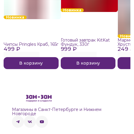
Новинка
Новинка
Новин
Готовый завтрак KitKat
Мармел
Чипсы Pringles Краб, 165г
Фундук, 330г
Хрустя
499 ₽
999 ₽
249 ₽
В корзину
В корзину
Магазины в Санкт-Петербурге и Нижнем
Новгороде