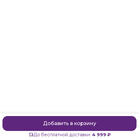
Санкт-Петербург, Маяковского, 28
Телефон
8 (911) 299-13-06
Режим работы
ежедневно с 10-21
Эл. почта
zanzanwork@gmail.com
Добавить в корзину
До бесплатной доставки:
4 999 ₽