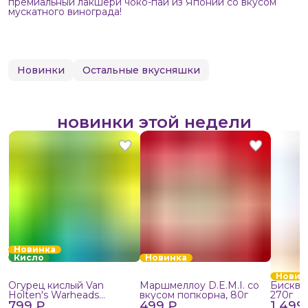
премиальный лакшери чоко-пай из Японии со вкусом
мускатного винограда!
Новинки
Остальные вкусняшки
новинки этой недели
Новинка
Кисло
Новинка
Новин
Огурец кислый Van
Маршмеллоу D.E.M.I. со
Бисквит
Holten's Warheads
вкусом попкорна, 80г
270г
799 ₽
Extreme Sour, 140г
499 ₽
1 499