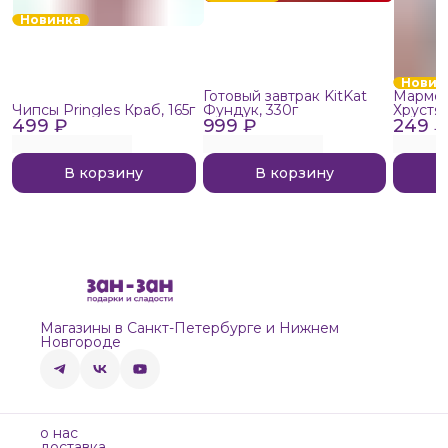
Новинка
Новин
Готовый завтрак KitKat
Мармел
Чипсы Pringles Краб, 165г
Фундук, 330г
Хрустя
499 ₽
999 ₽
249 ₽
В корзину
В корзину
Магазины в Санкт-Петербурге и Нижнем
Новгороде
о нас
доставка