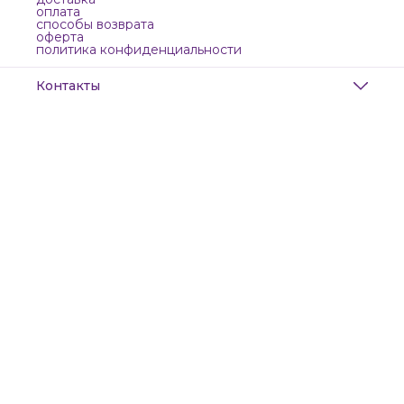
оплата
способы возврата
оферта
политика конфиденциальности
Контакты
Адрес
Санкт-Петербург, Маяковского, 28
Телефон
8 (911) 299-13-06
Режим работы
ежедневно с 10-21
Эл. почта
zanzanwork@gmail.com