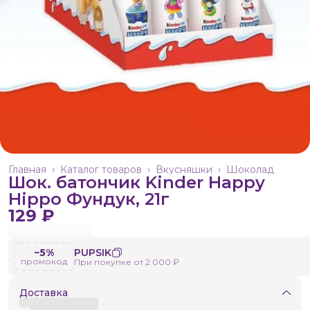
Главная
›
Каталог товаров
›
Вкусняшки
›
Шоколад
Шок. батончик Kinder Happy
Hippo Фундук, 21г
129 ₽
−5%
PUPSIK
промокод
При покупке от 2 000 ₽
Доставка