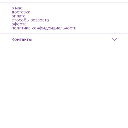
о нас
доставка
оплата
способы возврата
оферта
политика конфиденциальности
Контакты
Адрес
Санкт-Петербург, Маяковского, 28
Телефон
8 (911) 299-13-06
Режим работы
ежедневно с 10-21
Эл. почта
zanzanwork@gmail.com