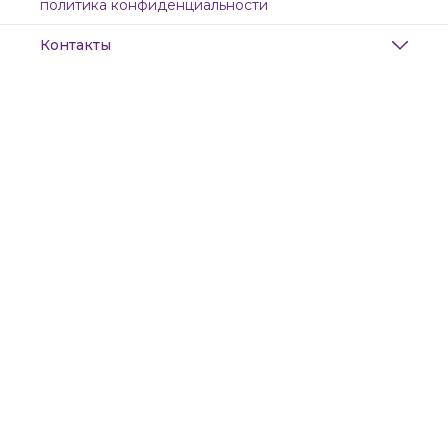
политика конфиденциальности
Контакты
Адрес
Санкт-Петербург, Маяковского, 28
Телефон
8 (911) 299-13-06
Режим работы
ежедневно с 10-21
Эл. почта
zanzanwork@gmail.com