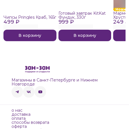
Новин
Готовый завтрак KitKat
Мармел
Чипсы Pringles Краб, 165г
Фундук, 330г
Хрустя
499 ₽
999 ₽
249 ₽
В корзину
В корзину
Магазины в Санкт-Петербурге и Нижнем
Новгороде
о нас
доставка
оплата
способы возврата
оферта