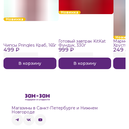
Новинка
Новинка
Новин
Готовый завтрак KitKat
Мармел
Чипсы Pringles Краб, 165г
Фундук, 330г
Хрустя
499 ₽
999 ₽
249 ₽
В корзину
В корзину
Магазины в Санкт-Петербурге и Нижнем
Новгороде