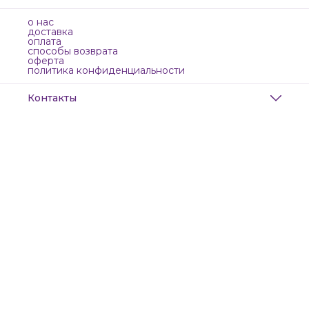
о нас
доставка
оплата
способы возврата
оферта
политика конфиденциальности
Контакты
Адрес
Санкт-Петербург, Маяковского, 28
Телефон
8 (911) 299-13-06
Режим работы
ежедневно с 10-21
Эл. почта
zanzanwork@gmail.com