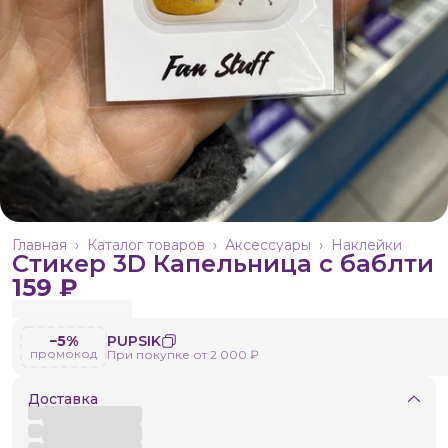
Главная
›
Каталог товаров
›
Аксессуары
›
Наклейки
Стикер 3D Капельница с баблти
159 ₽
−5%
PUPSIK
промокод
При покупке от 2 000 ₽
Доставка