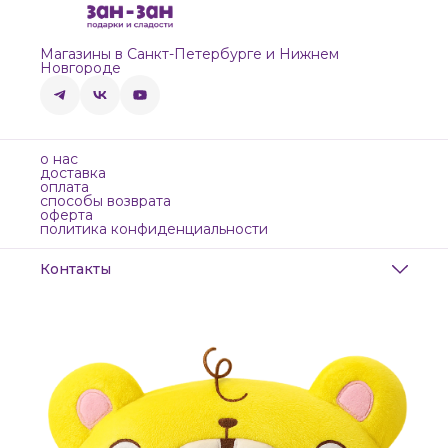
Магазины в Санкт-Петербурге и Нижнем
Новгороде
о нас
доставка
оплата
способы возврата
оферта
политика конфиденциальности
Контакты
Адрес
Санкт-Петербург, Маяковского, 28
Телефон
8 (911) 299-13-06
Режим работы
ежедневно с 10-21
Эл. почта
zanzanwork@gmail.com