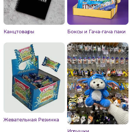
Канцтовары
Боксы и Гача-гача паки
Жевательная Резинка
Игрушки