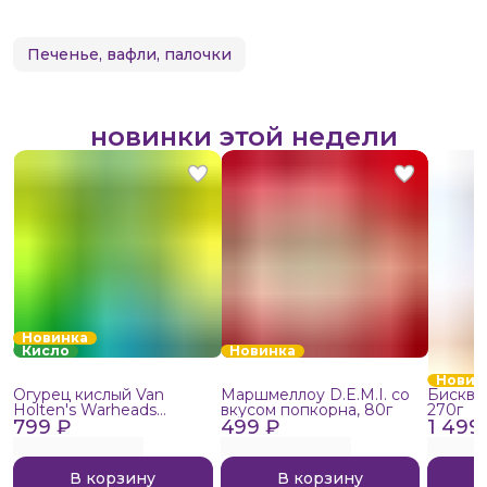
Печенье, вафли, палочки
новинки этой недели
Новинка
Кисло
Новинка
Новин
Огурец кислый Van
Маршмеллоу D.E.M.I. со
Бисквит
Holten's Warheads
вкусом попкорна, 80г
270г
799 ₽
Extreme Sour, 140г
499 ₽
1 499
В корзину
В корзину