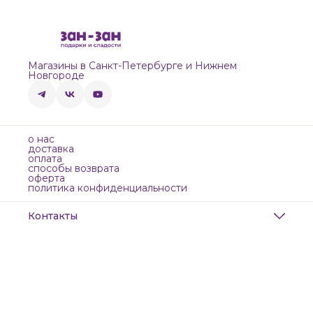
Магазины в Санкт-Петербурге и Нижнем
Новгороде
о нас
доставка
оплата
способы возврата
оферта
политика конфиденциальности
Контакты
Адрес
Санкт-Петербург, Маяковского, 28
Телефон
8 (911) 299-13-06
Режим работы
ежедневно с 10-21
Эл. почта
zanzanwork@gmail.com